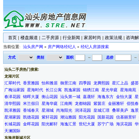
首页
|
楼盘频道
|
二手房源
|
行业新闻
|
家居时尚
|
政策法规
|
咨询解
当前位置:
汕头房产网
»
房产网络经纪人
»
经纪人房源搜索
方式
类别
面积
～
总价
～
汕头二手房热门搜索:
龙湖片区
汇翠时代
香景雅园
怡和雅居
御景江南
四季园
龙腾熙园
星汇上品
盛荟
广梅汕家园
星海时代
长江公寓
凯逸家园
锦绣江南
星光华庭
星海南苑
春泽花园
锦晖大厦
衡山花园
汕头第一城
嘉晟轩
海逸东方
金怡大厦
星
清华熙园
米兰假日
星海华庭
江南阁
龙都锦园
紫茵庄
金丽雅轩
佰悦春
凯泽雅园
香域春天
星湖城
尚海阳光
润泽花园
皇城汇璟
叠翠美庐
逸景
星湖家园
凯德花园
紫轩花园
潮汕雅园
阳光花园
国新花园
信基丽景轩
长城花园
金晖花园
阳光郦轩
海逸汇景
世纪大厦
苏宁广场
海滨花园
华
天澜国际
东海岸新城片区