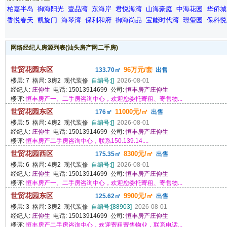
柏嘉半岛
御海阳光
壹品湾
东海岸
君悦海湾
山海豪庭
中海花园
华侨城
香悦春天
凯旋门
海琴湾
保利和府
御海尚品
宝能时代湾
璟玺园
保科悦
网络经纪人房源列表(汕头房产网二手房)
世贸花园东区
96万元/套
133.70㎡
出售
楼层: 7 格局: 3房2 现代装修
自编号:[]
2026-08-01
经纪人:
庄仰生
电话: 15013914699 公司:
恒丰房产庄仰生
楼评:
恒丰房产一、二手房咨询中心，欢迎您委托寄租、寄售物...
世贸花园东区
11000元/㎡
176㎡
出售
楼层: 5 格局: 4房2 现代装修
自编号:[]
2026-08-01
经纪人:
庄仰生
电话: 15013914699 公司:
恒丰房产庄仰生
楼评:
恒丰房产二手房咨询中心，联系150.139.14....
世贸花园西区
8300元/㎡
175.35㎡
出售
楼层: 6 格局: 4房2 现代装修
自编号:[]
2026-08-01
经纪人:
庄仰生
电话: 15013914699 公司:
恒丰房产庄仰生
楼评:
恒丰房产一、二手房咨询中心，欢迎您委托寄租、寄售物...
世贸花园东区
9900元/㎡
125.62㎡
出售
楼层: 3 格局: 3房2 现代装修
自编号:[88903]
2026-08-01
经纪人:
庄仰生
电话: 15013914699 公司:
恒丰房产庄仰生
楼评:
恒丰房产二手房咨询中心，欢迎寄租寄售物业，联系电话...