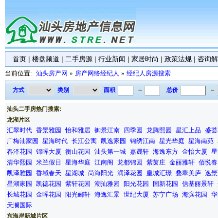
首页
|
楼盘频道
|
二手房源
|
行业新闻
|
家居时尚
|
政策法规
|
咨询解
当前位置:
汕头房产网
»
房产网络经纪人
»
经纪人房源搜索
方式
类别
面积
～
总价
～
汕头二手房热门搜索:
龙湖片区
汇翠时代
香景雅园
怡和雅居
御景江南
四季园
龙腾熙园
星汇上品
盛荟
广梅汕家园
星海时代
长江公寓
凯逸家园
锦绣江南
星光华庭
星海南苑
春泽花园
锦晖大厦
衡山花园
汕头第一城
嘉晟轩
海逸东方
金怡大厦
星
清华熙园
米兰假日
星海华庭
江南阁
龙都锦园
紫茵庄
金丽雅轩
佰悦春
凯泽雅园
香域春天
星湖城
尚海阳光
润泽花园
皇城汇璟
叠翠美庐
逸景
星湖家园
凯德花园
紫轩花园
潮汕雅园
阳光花园
国新花园
信基丽景轩
长城花园
金晖花园
阳光郦轩
海逸汇景
世纪大厦
苏宁广场
海滨花园
华
天澜国际
东海岸新城片区