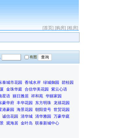
[首页]
[购房]
[租房]
人
有图
东泰城市花园
香域水岸
绿城御园
碧桂园
厦
金珠华庭
合信华美花园
紫云心语
南星语
丽日雅居
祥和苑
华丽家园
东豪华府
丰华花园
东方明珠
龙禧花园
星港豪园
海景花园
朝阳壹号
世贸花园
诚信花园
清华城
清华雅园
万豪华庭
景
观海居
金叶岛
联泰新城中心