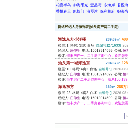
柏嘉半岛
御海阳光
壹品湾
东海岸
君悦
香悦春天
凯旋门
海琴湾
保利和府
御海
网络经纪人房源列表(汕头房产网二手房)
海逸东方小洋楼
48
239.69㎡
楼层: 1 格局: 复式 白坯
自编号:[271633]
20
经纪人:
庄仰生
电话: 15013914699 公司:
恒
楼评:
恒丰房产一、二手房咨询中心，欢迎您委托
汕头第一城海逸东...
12
204.87㎡
楼层: 10 格局: 4房2 白坯
自编号:[]
2026-08-
经纪人:
庄仰生
电话: 15013914699 公司:
恒
楼评:
恒丰房产二手房咨询中心，联系150.139.14
海逸东方
268万
169㎡
楼层: 23 格局: 4房2 白坯
自编号:[]
2026-08-
经纪人:
庄仰生
电话: 15013914699 公司:
恒
楼评:
恒丰房产一、二手房咨询中心，欢迎您委托