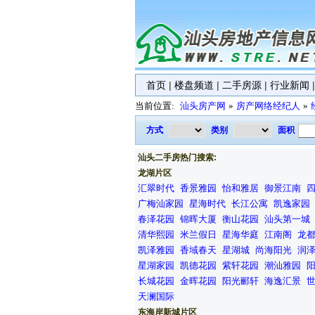
首页
|
楼盘频道
|
二手房源
|
行业新闻
当前位置:
汕头房产网
»
房产网络经纪人
»
方式
类别
面积
汕头二手房热门搜索:
龙湖片区
汇翠时代
香景雅园
怡和雅居
御景江南
广梅汕家园
星海时代
长江公寓
凯逸家园
春泽花园
锦晖大厦
衡山花园
汕头第一城
清华熙园
米兰假日
星海华庭
江南阁
龙
凯泽雅园
香域春天
星湖城
尚海阳光
润
星湖家园
凯德花园
紫轩花园
潮汕雅园
长城花园
金晖花园
阳光郦轩
海逸汇景
天澜国际
东海岸新城片区