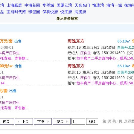
海湾
山海豪庭
中海花园
华侨城
国厦云湾
天合名门
愉珑湾
海湾一城
御海
尚品
宝能时代湾
璟玺园
保科悦府
悦江府
润溪府
显示更多搜索
8万元/套
海逸东方
出售
65.10㎡
26-08-01
楼层: 19 格局: 2房1 现代装修
自编号:[12
丰房产庄仰生
经纪人:
庄仰生
电话: 15013914699 公司
寄租、寄售物...
楼评:
恒丰房产二手房咨询中心，联系150.139.
800元/㎡
海逸东方
出售
65.10㎡
01
楼层: 16 格局: 2房1 现代装修
自编号:[68
丰房产庄仰生
经纪人:
庄仰生
电话: 15013914699 公司
....
楼评:
恒丰房产二手房咨询中心，联系150.139.
元/套
出售
01
丰房产庄仰生
寄租、寄售物...
第1页 共 1页, 房源数: