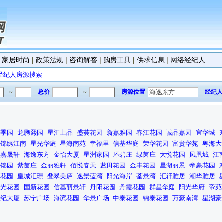
|
家居时尚
|
政策法规
|
咨询解答
|
购房工具
|
供求信息
|
网络经纪人
经纪人房源搜索
～
总价
～
房源位置
经纪
四季园
龙腾熙园
星汇上品
盛荟花园
新嘉雅园
春江花园
诚品嘉园
宜华城
锦绣江南
星光华庭
星海南苑
幸福里
信基华庭
荣华花园
富贵华苑
粤海大
嘉晟轩
海逸东方
金怡大厦
星洲家园
环碧庄
绿茵庄
大悦花园
凤凰城
江
都锦园
紫茵庄
金丽雅轩
佰悦春天
蓝田花园
金丰花园
星湖丽景
帝豪花园
泽花园
皇城汇璟
叠翠美庐
逸景蓝湾
阳光海岸
荃景湾
汇轩雅居
潮华雅居
阳光花园
国新花园
信基丽景轩
丹阳花园
丹霞花园
群星华庭
阳光华府
帝苑
世纪大厦
苏宁广场
海滨花园
华景广场
中泰花园
锦泰花园
万豪南湾
星湖豪