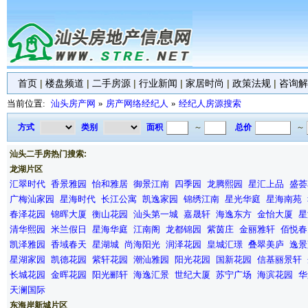
首页
|
楼盘频道
|
二手房源
|
行业新闻
|
家居时尚
|
政策法规
|
咨询解
当前位置:
汕头房产网
»
房产网络经纪人
»
经纪人房源搜索
方式
类别
面积
～
总价
～
汕头二手房热门搜索:
龙湖片区
汇翠时代
香景雅园
怡和雅居
御景江南
四季园
龙腾熙园
星汇上品
盛荟
广梅汕家园
星海时代
长江公寓
凯逸家园
锦绣江南
星光华庭
星海南苑
春泽花园
锦晖大厦
衡山花园
汕头第一城
嘉晟轩
海逸东方
金怡大厦
星
清华熙园
米兰假日
星海华庭
江南阁
龙都锦园
紫茵庄
金丽雅轩
佰悦春
凯泽雅园
香域春天
星湖城
尚海阳光
润泽花园
皇城汇璟
叠翠美庐
逸景
星湖家园
凯德花园
紫轩花园
潮汕雅园
阳光花园
国新花园
信基丽景轩
长城花园
金晖花园
阳光郦轩
海逸汇景
世纪大厦
苏宁广场
海滨花园
华
天澜国际
东海岸新城片区