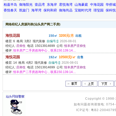
柏嘉半岛
御海阳光
壹品湾
东海岸
君悦海湾
山海豪庭
中海花园
华侨城
香悦春天
凯旋门
海琴湾
保利和府
御海尚品
宝能时代湾
璟玺园
保科悦
网络经纪人房源列表(汕头房产网二手房)
海悦花园
3200元/月
150㎡
出租
楼层: 6 格局: 3房2 现代装修
自编号:[]
2026-08-01
经纪人:
庄仰生
电话: 15013914699 公司:
恒丰房产庄仰生
楼评:
恒丰房产二手房咨询中心，联系150.139.14....
海悦花园
10500元/㎡
192㎡
出售
楼层: 14 格局: 4房2 现代装修
自编号:[]
2026-08-01
经纪人:
庄仰生
电话: 15013914699 公司:
恒丰房产庄仰生
楼评:
恒丰房产二手房咨询中心，联系150.139.14....
Copyright © 1998
如有问题咨询请致电: 0754-8886
ICP证号: 粤B2-2004079