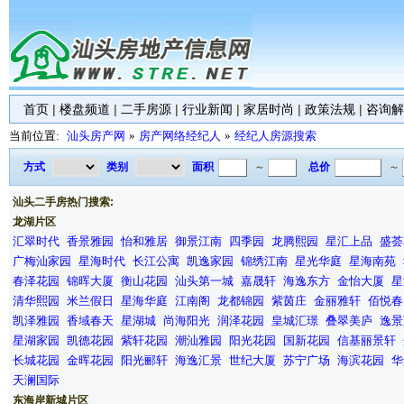
首页
|
楼盘频道
|
二手房源
|
行业新闻
|
家居时尚
|
政策法规
|
咨询解
当前位置:
汕头房产网
»
房产网络经纪人
»
经纪人房源搜索
方式
类别
面积
～
总价
～
汕头二手房热门搜索:
龙湖片区
汇翠时代
香景雅园
怡和雅居
御景江南
四季园
龙腾熙园
星汇上品
盛荟
广梅汕家园
星海时代
长江公寓
凯逸家园
锦绣江南
星光华庭
星海南苑
春泽花园
锦晖大厦
衡山花园
汕头第一城
嘉晟轩
海逸东方
金怡大厦
星
清华熙园
米兰假日
星海华庭
江南阁
龙都锦园
紫茵庄
金丽雅轩
佰悦春
凯泽雅园
香域春天
星湖城
尚海阳光
润泽花园
皇城汇璟
叠翠美庐
逸景
星湖家园
凯德花园
紫轩花园
潮汕雅园
阳光花园
国新花园
信基丽景轩
长城花园
金晖花园
阳光郦轩
海逸汇景
世纪大厦
苏宁广场
海滨花园
华
天澜国际
东海岸新城片区