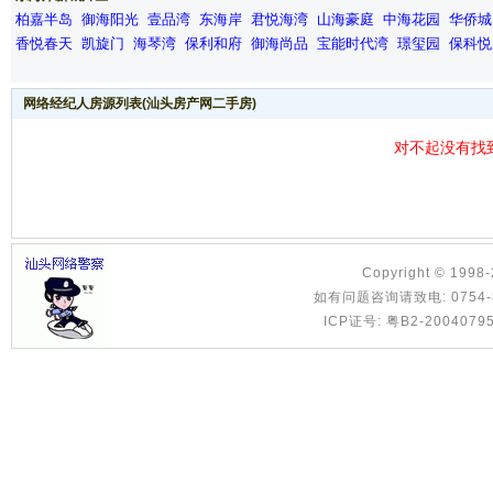
柏嘉半岛
御海阳光
壹品湾
东海岸
君悦海湾
山海豪庭
中海花园
华侨城
香悦春天
凯旋门
海琴湾
保利和府
御海尚品
宝能时代湾
璟玺园
保科悦
网络经纪人房源列表(汕头房产网二手房)
对不起没有找
Copyright © 1998
如有问题咨询请致电: 0754-8886
ICP证号: 粤B2-2004079