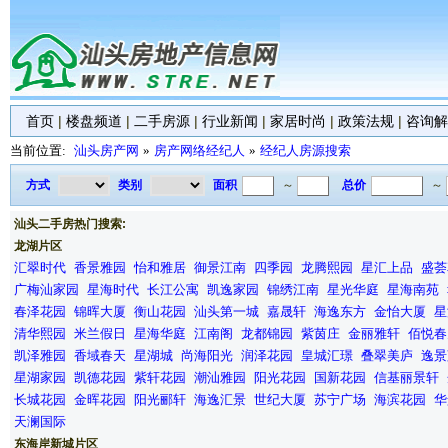
首页
|
楼盘频道
|
二手房源
|
行业新闻
|
家居时尚
|
政策法规
|
咨询解
当前位置:
汕头房产网
»
房产网络经纪人
»
经纪人房源搜索
方式
类别
面积
～
总价
～
汕头二手房热门搜索:
龙湖片区
汇翠时代
香景雅园
怡和雅居
御景江南
四季园
龙腾熙园
星汇上品
盛荟
广梅汕家园
星海时代
长江公寓
凯逸家园
锦绣江南
星光华庭
星海南苑
春泽花园
锦晖大厦
衡山花园
汕头第一城
嘉晟轩
海逸东方
金怡大厦
星
清华熙园
米兰假日
星海华庭
江南阁
龙都锦园
紫茵庄
金丽雅轩
佰悦春
凯泽雅园
香域春天
星湖城
尚海阳光
润泽花园
皇城汇璟
叠翠美庐
逸景
星湖家园
凯德花园
紫轩花园
潮汕雅园
阳光花园
国新花园
信基丽景轩
长城花园
金晖花园
阳光郦轩
海逸汇景
世纪大厦
苏宁广场
海滨花园
华
天澜国际
东海岸新城片区