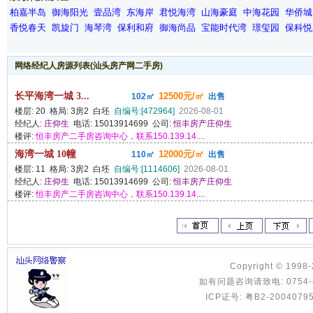
柏嘉半岛
御海阳光
壹品湾
东海岸
君悦海湾
山海豪庭
中海花园
华侨城
香悦春天
凯旋门
海琴湾
保利和府
御海尚品
宝能时代湾
璟玺园
保科悦
网络经纪人房源列表(汕头房产网二手房)
长平海湾一城 3...
12500元/㎡
102㎡
出售
楼层: 20 格局: 3房2 白坯
自编号:[472964]
2026-08-01
经纪人:
庄仰生
电话: 15013914699 公司:
恒丰房产庄仰生
楼评:
恒丰房产二手房咨询中心，联系150.139.14....
海湾一城 10幢
12000元/㎡
110㎡
出售
楼层: 11 格局: 3房2 白坯
自编号:[1114606]
2026-08-01
经纪人:
庄仰生
电话: 15013914699 公司:
恒丰房产庄仰生
楼评:
恒丰房产二手房咨询中心，联系150.139.14....
Copyright © 1998
如有问题咨询请致电: 0754-8886
ICP证号: 粤B2-2004079