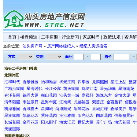
首页
|
楼盘频道
|
二手房源
|
行业新闻
|
家居时尚
|
政策法规
|
咨询解
当前位置:
汕头房产网
»
房产网络经纪人
»
经纪人房源搜索
方式
类别
面积
～
总价
～
汕头二手房热门搜索:
龙湖片区
汇翠时代
香景雅园
怡和雅居
御景江南
四季园
龙腾熙园
星汇上品
盛荟
广梅汕家园
星海时代
长江公寓
凯逸家园
锦绣江南
星光华庭
星海南苑
春泽花园
锦晖大厦
衡山花园
汕头第一城
嘉晟轩
海逸东方
金怡大厦
星
清华熙园
米兰假日
星海华庭
江南阁
龙都锦园
紫茵庄
金丽雅轩
佰悦春
凯泽雅园
香域春天
星湖城
尚海阳光
润泽花园
皇城汇璟
叠翠美庐
逸景
星湖家园
凯德花园
紫轩花园
潮汕雅园
阳光花园
国新花园
信基丽景轩
长城花园
金晖花园
阳光郦轩
海逸汇景
世纪大厦
苏宁广场
海滨花园
华
天澜国际
东海岸新城片区