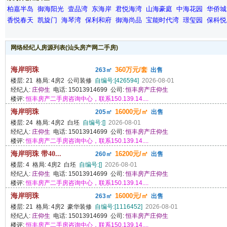
柏嘉半岛
御海阳光
壹品湾
东海岸
君悦海湾
山海豪庭
中海花园
华侨城
香悦春天
凯旋门
海琴湾
保利和府
御海尚品
宝能时代湾
璟玺园
保科悦
网络经纪人房源列表(汕头房产网二手房)
海岸明珠
360万元/套
263㎡
出售
楼层: 21 格局: 4房2 公司装修
自编号:[426594]
2026-08-01
经纪人:
庄仰生
电话: 15013914699 公司:
恒丰房产庄仰生
楼评:
恒丰房产二手房咨询中心，联系150.139.14....
海岸明珠
16000元/㎡
205㎡
出售
楼层: 24 格局: 4房2 白坯
自编号:[]
2026-08-01
经纪人:
庄仰生
电话: 15013914699 公司:
恒丰房产庄仰生
楼评:
恒丰房产二手房咨询中心，联系150.139.14....
海岸明珠 带40...
16200元/㎡
260㎡
出售
楼层: 4 格局: 4房2 白坯
自编号:[]
2026-08-01
经纪人:
庄仰生
电话: 15013914699 公司:
恒丰房产庄仰生
楼评:
恒丰房产二手房咨询中心，联系150.139.14....
海岸明珠
16000元/㎡
263㎡
出售
楼层: 21 格局: 4房2 豪华装修
自编号:[1116452]
2026-08-01
经纪人:
庄仰生
电话: 15013914699 公司:
恒丰房产庄仰生
楼评:
恒丰房产二手房咨询中心，联系150.139.14....