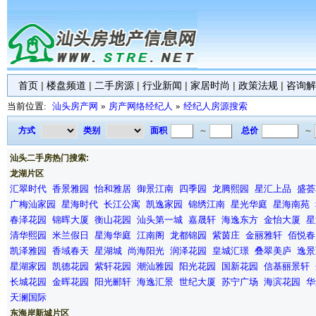
首页
|
楼盘频道
|
二手房源
|
行业新闻
|
家居时尚
|
政策法规
|
咨询解
当前位置:
汕头房产网
»
房产网络经纪人
»
经纪人房源搜索
方式
类别
面积
～
总价
～
汕头二手房热门搜索:
龙湖片区
汇翠时代
香景雅园
怡和雅居
御景江南
四季园
龙腾熙园
星汇上品
盛荟
广梅汕家园
星海时代
长江公寓
凯逸家园
锦绣江南
星光华庭
星海南苑
春泽花园
锦晖大厦
衡山花园
汕头第一城
嘉晟轩
海逸东方
金怡大厦
星
清华熙园
米兰假日
星海华庭
江南阁
龙都锦园
紫茵庄
金丽雅轩
佰悦春
凯泽雅园
香域春天
星湖城
尚海阳光
润泽花园
皇城汇璟
叠翠美庐
逸景
星湖家园
凯德花园
紫轩花园
潮汕雅园
阳光花园
国新花园
信基丽景轩
长城花园
金晖花园
阳光郦轩
海逸汇景
世纪大厦
苏宁广场
海滨花园
华
天澜国际
东海岸新城片区