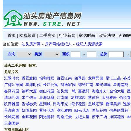
首页
|
楼盘频道
|
二手房源
|
行业新闻
|
家居时尚
|
政策法规
|
咨询解
当前位置:
汕头房产网
»
房产网络经纪人
»
经纪人房源搜索
方式
类别
面积
～
总价
～
汕头二手房热门搜索:
龙湖片区
汇翠时代
香景雅园
怡和雅居
御景江南
四季园
龙腾熙园
星汇上品
盛荟
广梅汕家园
星海时代
长江公寓
凯逸家园
锦绣江南
星光华庭
星海南苑
春泽花园
锦晖大厦
衡山花园
汕头第一城
嘉晟轩
海逸东方
金怡大厦
星
清华熙园
米兰假日
星海华庭
江南阁
龙都锦园
紫茵庄
金丽雅轩
佰悦春
凯泽雅园
香域春天
星湖城
尚海阳光
润泽花园
皇城汇璟
叠翠美庐
逸景
星湖家园
凯德花园
紫轩花园
潮汕雅园
阳光花园
国新花园
信基丽景轩
长城花园
金晖花园
阳光郦轩
海逸汇景
世纪大厦
苏宁广场
海滨花园
华
天澜国际
东海岸新城片区