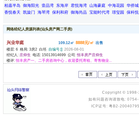
柏嘉半岛
御海阳光
壹品湾
东海岸
君悦海湾
山海豪庭
中海花园
华侨城
香悦春天
凯旋门
海琴湾
保利和府
御海尚品
宝能时代湾
璟玺园
保科悦
网络经纪人房源列表(汕头房产网二手房)
兴业华庭
8888元/㎡
109.12㎡
出售
楼层: 6 格局: 3房2 白坯
自编号:[]
2026-08-01
经纪人:
庄仰生
电话: 15013914699 公司:
恒丰房产庄仰生
楼评:
恒丰房产一、二手房咨询中心，欢迎委托寄租、寄售物业...
Copyright © 1998
如有问题咨询请致电: 0754-8886
ICP证号: 粤B2-2004079