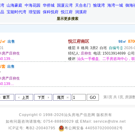
海湾
山海豪庭
中海花园
华侨城
国厦云湾
天合名门
愉珑湾
海湾一城
御海
尚品
宝能时代湾
璟玺园
保科悦府
悦江府
润溪府
显示更多搜索
元/㎡
悦江府南区
87
出售
98㎡
01
楼层: 8 格局: 3房2 白坯
自编号:[]
2026-
丰房产庄仰生
经纪人:
庄仰生
电话: 15013914699 公司
9....
楼评:
汕头一手楼盘、二手房咨询中心，联系150
/套
出售
7
丰房产庄仰生
9....
第1页 共 1页, 房源数:
Copyright © 1998-2026
汕头房地产信息网
版权所有
如有问题咨询请致电: 0754-88860029 或 EMail: service@stre.net
ICP证号: 粤B2-20040795
粤公网安备 44050702000082号