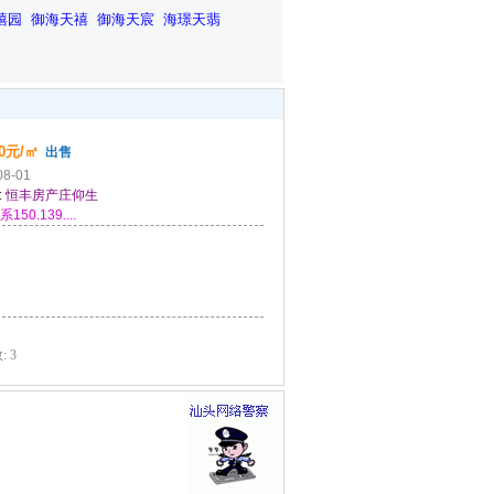
禧园
御海天禧
御海天宸
海璟天翡
00元/㎡
出售
08-01
:
恒丰房产庄仰生
.139....
 3