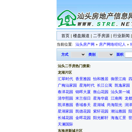
首页
|
楼盘频道
|
二手房源
|
行业新闻
当前位置:
汕头房产网
»
房产网络经纪人
»
方式
类别
面积
汕头二手房热门搜索:
龙湖片区
汇翠时代
香景雅园
怡和雅居
御景江南
广梅汕家园
星海时代
长江公寓
凯逸家园
春泽花园
锦晖大厦
衡山花园
汕头第一城
清华熙园
米兰假日
星海华庭
江南阁
龙
凯泽雅园
香域春天
星湖城
尚海阳光
润
星湖家园
凯德花园
紫轩花园
潮汕雅园
长城花园
金晖花园
阳光郦轩
海逸汇景
天澜国际
东海岸新城片区