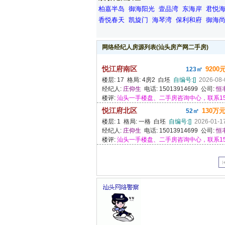
柏嘉半岛
御海阳光
壹品湾
东海岸
君悦
香悦春天
凯旋门
海琴湾
保利和府
御海
网络经纪人房源列表(汕头房产网二手房)
悦江府南区
9200
123㎡
楼层: 17 格局: 4房2 白坯
自编号:[]
2026-08-
经纪人:
庄仰生
电话: 15013914699 公司:
恒
楼评:
汕头一手楼盘、二手房咨询中心，联系150.13
悦江府北区
130万元
52㎡
楼层: 1 格局: 一格 白坯
自编号:[]
2026-01-1
经纪人:
庄仰生
电话: 15013914699 公司:
恒
楼评:
汕头一手楼盘、二手房咨询中心，联系150.13