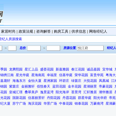
|
家居时尚
|
政策法规
|
咨询解答
|
购房工具
|
供求信息
|
网络经纪人
经纪人房源搜索
～
总价
～
房源位置
经纪
四季园
龙腾熙园
星汇上品
盛荟花园
新嘉雅园
春江花园
诚品嘉园
宜华城
锦绣江南
星光华庭
星海南苑
幸福里
信基华庭
荣华花园
富贵华苑
粤海大
嘉晟轩
海逸东方
金怡大厦
星洲家园
环碧庄
绿茵庄
大悦花园
凤凰城
江
都锦园
紫茵庄
金丽雅轩
佰悦春天
蓝田花园
金丰花园
星湖丽景
帝豪花园
泽花园
皇城汇璟
叠翠美庐
逸景蓝湾
阳光海岸
荃景湾
汇轩雅居
潮华雅居
阳光花园
国新花园
信基丽景轩
丹阳花园
丹霞花园
群星华庭
阳光华府
帝苑
世纪大厦
苏宁广场
海滨花园
华景广场
中泰花园
锦泰花园
万豪南湾
星湖豪