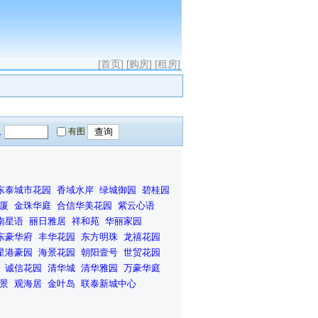
[首页]
[购房]
[租房]
人
有图
东泰城市花园
香域水岸
绿城御园
碧桂园
厦
金珠华庭
合信华美花园
紫云心语
南星语
丽日雅居
祥和苑
华丽家园
东豪华府
丰华花园
东方明珠
龙禧花园
星港豪园
海景花园
朝阳壹号
世贸花园
诚信花园
清华城
清华雅园
万豪华庭
景
观海居
金叶岛
联泰新城中心