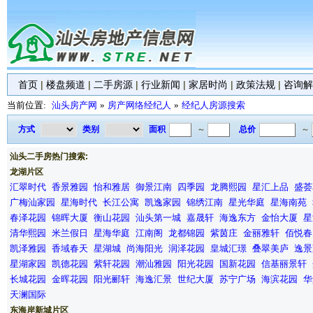
首页
|
楼盘频道
|
二手房源
|
行业新闻
|
家居时尚
|
政策法规
|
咨询解
当前位置:
汕头房产网
»
房产网络经纪人
»
经纪人房源搜索
方式
类别
面积
～
总价
～
汕头二手房热门搜索:
龙湖片区
汇翠时代
香景雅园
怡和雅居
御景江南
四季园
龙腾熙园
星汇上品
盛荟
广梅汕家园
星海时代
长江公寓
凯逸家园
锦绣江南
星光华庭
星海南苑
春泽花园
锦晖大厦
衡山花园
汕头第一城
嘉晟轩
海逸东方
金怡大厦
星
清华熙园
米兰假日
星海华庭
江南阁
龙都锦园
紫茵庄
金丽雅轩
佰悦春
凯泽雅园
香域春天
星湖城
尚海阳光
润泽花园
皇城汇璟
叠翠美庐
逸景
星湖家园
凯德花园
紫轩花园
潮汕雅园
阳光花园
国新花园
信基丽景轩
长城花园
金晖花园
阳光郦轩
海逸汇景
世纪大厦
苏宁广场
海滨花园
华
天澜国际
东海岸新城片区