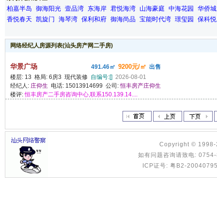
柏嘉半岛
御海阳光
壹品湾
东海岸
君悦海湾
山海豪庭
中海花园
华侨城
香悦春天
凯旋门
海琴湾
保利和府
御海尚品
宝能时代湾
璟玺园
保科悦
网络经纪人房源列表(汕头房产网二手房)
华景广场
9200元/㎡
491.46㎡
出售
楼层: 13 格局: 6房3 现代装修
自编号:[]
2026-08-01
经纪人:
庄仰生
电话: 15013914699 公司:
恒丰房产庄仰生
楼评:
恒丰房产二手房咨询中心,联系150.139.14....
Copyright © 1998
如有问题咨询请致电: 0754-8886
ICP证号: 粤B2-2004079