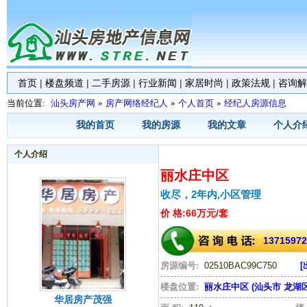
首页
|
楼盘频道
|
二手房源
|
行业新闻
|
家居时尚
|
政策法规
|
咨询解
当前位置:
汕头房产网
»
房产网络经纪人
»
个人首页
»
经纪人房源信息
我的首页
我的房源
我的文章
个人介
个人介绍
丽水庄中区
收尽，2年内,小区管理
价 格:66万元/套
13715972
房源编号:
02510BAC99C750
[
楼盘位置:
丽水庄中区 (汕头市 龙湖区
华居房产茂强