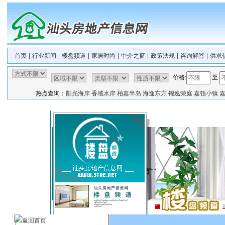
|
|
|
|
|
|
|
首页
行业新闻
楼盘频道
家居时尚
中介之窗
政策法规
咨询解答
供求
价格:
至
热点查询：
阳光海岸
香域水岸
柏嘉半岛
海逸东方
锦逸荣庭
嘉顿小镇
返回首页