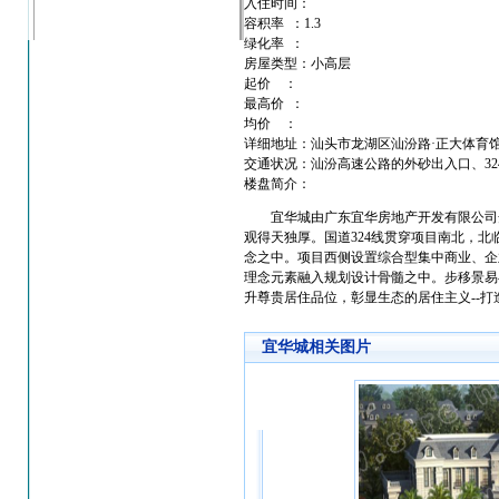
入住时间：
容积率 ：1.3
绿化率 ：
房屋类型：小高层
起价 ：
最高价 ：
均价 ：
详细地址：汕头市龙湖区汕汾路·正大体育
交通状况：汕汾高速公路的外砂出入口、3
楼盘简介：
宜华城由广东宜华房地产开发有限公司开
观得天独厚。国道324线贯穿项目南北，
念之中。项目西侧设置综合型集中商业、企
理念元素融入规划设计骨髓之中。步移景易
升尊贵居住品位，彰显生态的居住主义--
宜华城相关图片