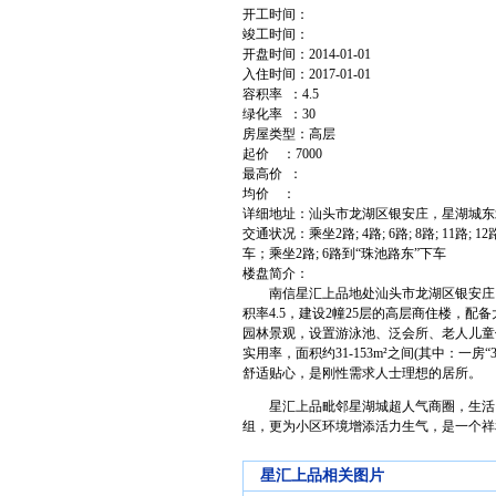
开工时间：
竣工时间：
开盘时间：2014-01-01
入住时间：2017-01-01
容积率 ：4.5
绿化率 ：30
房屋类型：高层
起价 ：7000
最高价 ：
均价 ：
详细地址：汕头市龙湖区银安庄，星湖城东
交通状况：乘坐2路; 4路; 6路; 8路; 11路; 12路
车；乘坐2路; 6路到“珠池路东”下车
楼盘简介：
南信星汇上品地处汕头市龙湖区银安庄，星湖城东
积率4.5，建设2幢25层的高层商住楼，
园林景观，设置游泳池、泛会所、老人儿童
实用率，面积约31-153m²之间(其中：一房“3
舒适贴心，是刚性需求人士理想的居所。
星汇上品毗邻星湖城超人气商圈，生活、娱
组，更为小区环境增添活力生气，是一个祥
星汇上品相关图片