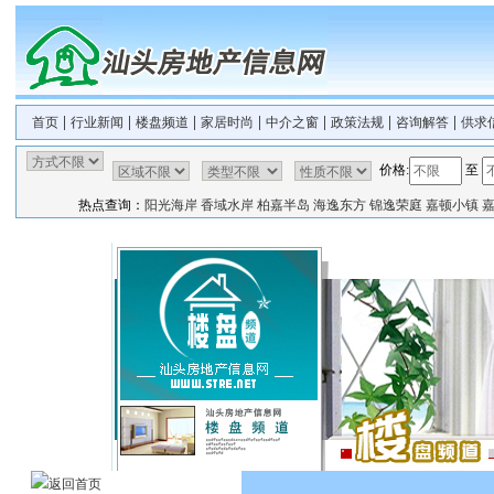
|
|
|
|
|
|
|
首页
行业新闻
楼盘频道
家居时尚
中介之窗
政策法规
咨询解答
供求
价格:
至
热点查询：
阳光海岸
香域水岸
柏嘉半岛
海逸东方
锦逸荣庭
嘉顿小镇
返回首页